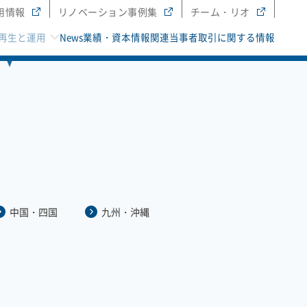
用情報
リノベーション事例集
チーム・リオ
再生と運用
News
業績・資本情報
関連当事者取引に関する情報
中国・四国
九州・沖縄